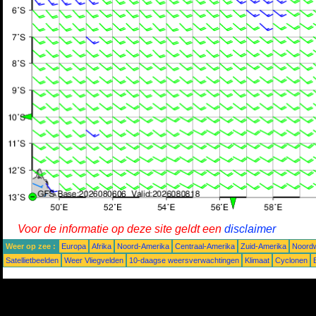
Voor de informatie op deze site geldt een
disclaimer
Weer op zee :
Europa
Afrika
Noord-Amerika
Centraal-Amerika
Zuid-Amerika
Noordw
Satellietbeelden
Weer Vliegvelden
10-daagse weersverwachtingen
Klimaat
Cyclonen