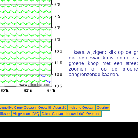
kaart wijzigen: klik op de 
met een zwart kruis om in te
groene knop met een stree
zoomen of op de groene 
aangrenzende kaarten.
estelijke Grote Oceaan
Oceanië
Australië
Indische Oceaan
Overige
Bliksem
Vliegvelden
FAQ
Talen
Contact
Nieuwsbrief
Over ons