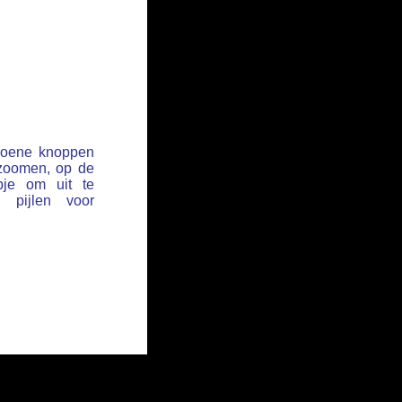
groene knoppen
 zoomen, op de
pje om uit te
pijlen voor