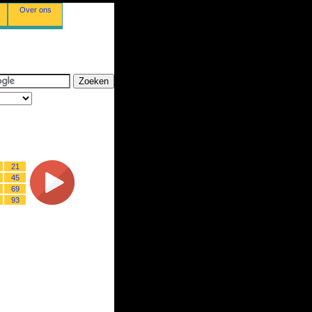
Over ons
21
45
69
93