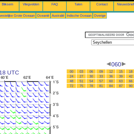
Bliksem
Vliegvelden
FAQ
Talen
Contact
Nieuwsbrief
estelijke Grote Oceaan
Oceanië
Australië
Indische Oceaan
Overige
060
 18 UTC
00
03
06
09
12
15
18
24
27
30
33
36
39
42
48
51
54
57
60
63
66
72
75
78
81
84
87
90