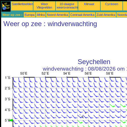
Satellietbeelden
Weer
10-daagse
Klimaat
Cyclonen
Vliegvelden
weersverwachtingen
Weer op zee :
Europa
Afrika
Noord-Amerika
Centraal-Amerika
Zuid-Amerika
Noordw
Weer op zee : windverwachting
Seychellen
windverwachting : 08/08/2026 om