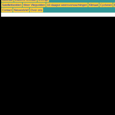
Satellietbeelden
Weer Vliegvelden
10-daagse weersverwachtingen
Klimaat
Cyclonen
Contact
Nieuwsbrief
Over ons