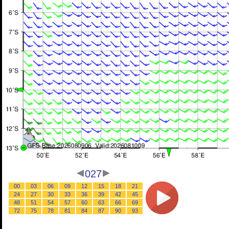
027
00
03
06
09
12
15
18
21
24
27
30
33
36
39
42
45
48
51
54
57
60
63
66
69
72
75
78
81
84
87
90
93