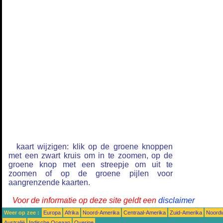
kaart wijzigen: klik op de groene knoppen
met een zwart kruis om in te zoomen, op de
groene knop met een streepje om uit te
zoomen of op de groene pijlen voor
aangrenzende kaarten.
Voor de informatie op deze site geldt een
disclaimer
Weer op zee :
Europa
Afrika
Noord-Amerika
Centraal-Amerika
Zuid-Amerika
Noordw
Australië
Indische Oceaan
Overige