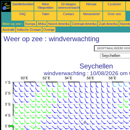
Satellietbeelden
Weer
10-daagse
Klimaat
Cyclonen
Vliegvelden
weersverwachtingen
FAQ
Talen
Contact
Nieuwsbrief
Over ons
Weer op zee :
Europa
Afrika
Noord-Amerika
Centraal-Amerika
Zuid-Amerika
Noordw
Australië
Indische Oceaan
Overige
Weer op zee : windverwachting
Seychellen
windverwachting : 10/08/2026 om