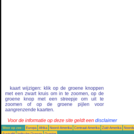
kaart wijzigen: klik op de groene knoppen
met een zwart kruis om in te zoomen, op de
groene knop met een streepje om uit te
zoomen of op de groene pijlen voor
aangrenzende kaarten.
Voor de informatie op deze site geldt een
disclaimer
Weer op zee :
Europa
Afrika
Noord-Amerika
Centraal-Amerika
Zuid-Amerika
Noordw
Australië
Indische Oceaan
Overige