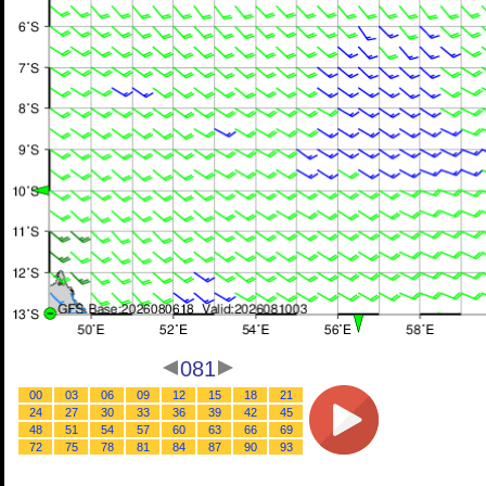
081
00
03
06
09
12
15
18
21
24
27
30
33
36
39
42
45
48
51
54
57
60
63
66
69
72
75
78
81
84
87
90
93