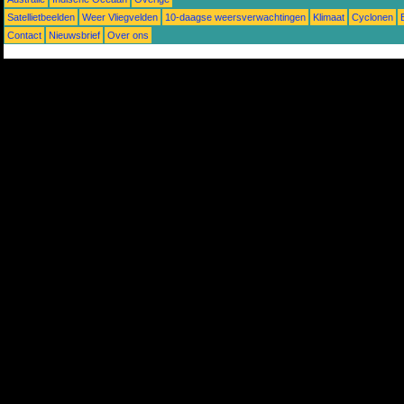
Satellietbeelden
Weer Vliegvelden
10-daagse weersverwachtingen
Klimaat
Cyclonen
Contact
Nieuwsbrief
Over ons