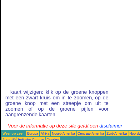
kaart wijzigen: klik op de groene knoppen
met een zwart kruis om in te zoomen, op de
groene knop met een streepje om uit te
zoomen of op de groene pijlen voor
aangrenzende kaarten.
Voor de informatie op deze site geldt een
disclaimer
Weer op zee :
Europa
Afrika
Noord-Amerika
Centraal-Amerika
Zuid-Amerika
Noordw
Australië
Indische Oceaan
Overige