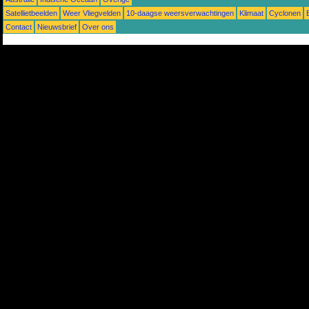
Satellietbeelden
Weer Vliegvelden
10-daagse weersverwachtingen
Klimaat
Cyclonen
Contact
Nieuwsbrief
Over ons