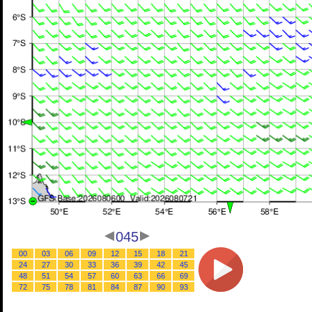
045
00
03
06
09
12
15
18
21
24
27
30
33
36
39
42
45
48
51
54
57
60
63
66
69
72
75
78
81
84
87
90
93