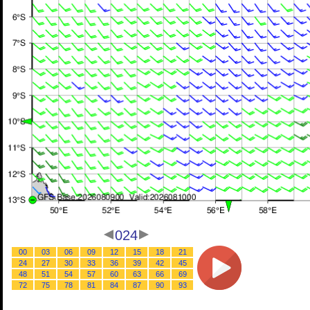
024
00
03
06
09
12
15
18
21
24
27
30
33
36
39
42
45
48
51
54
57
60
63
66
69
72
75
78
81
84
87
90
93