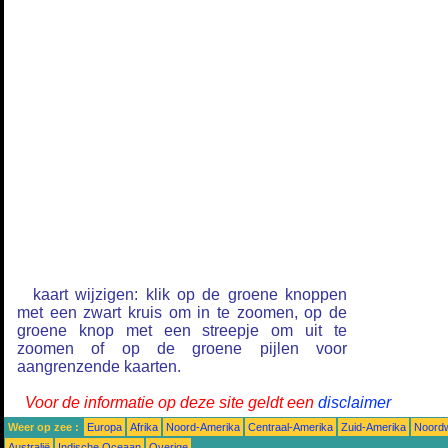
kaart wijzigen: klik op de groene knoppen
met een zwart kruis om in te zoomen, op de
groene knop met een streepje om uit te
zoomen of op de groene pijlen voor
aangrenzende kaarten.
Voor de informatie op deze site geldt een
disclaimer
Weer op zee :
Europa
Afrika
Noord-Amerika
Centraal-Amerika
Zuid-Amerika
Noordw
Australië
Indische Oceaan
Overige