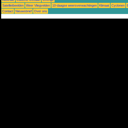
Satellietbeelden
Weer Vliegvelden
10-daagse weersverwachtingen
Klimaat
Cyclonen
Contact
Nieuwsbrief
Over ons