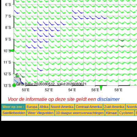
Voor de informatie op deze site geldt een
disclaimer
Weer op zee :
Europa
Afrika
Noord-Amerika
Centraal-Amerika
Zuid-Amerika
Noordw
Satellietbeelden
Weer Vliegvelden
10-daagse weersverwachtingen
Klimaat
Cyclonen