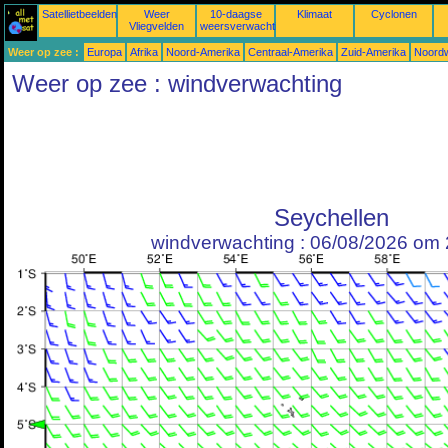
Satellietbeelden
Weer
10-daagse
Klimaat
Cyclonen
Vliegvelden
weersverwachtingen
Weer op zee :
Europa
Afrika
Noord-Amerika
Centraal-Amerika
Zuid-Amerika
Noordw
Weer op zee : windverwachting
Seychellen
windverwachting : 06/08/2026 om