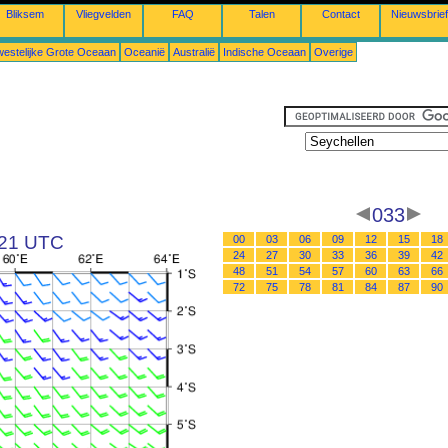
Bliksem
Vliegvelden
FAQ
Talen
Contact
Nieuwsbrief
estelijke Grote Oceaan
Oceanië
Australië
Indische Oceaan
Overige
033
 21 UTC
00
03
06
09
12
15
18
24
27
30
33
36
39
42
48
51
54
57
60
63
66
72
75
78
81
84
87
90