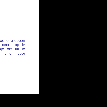
groene knoppen
 zoomen, op de
pje om uit te
pijlen voor