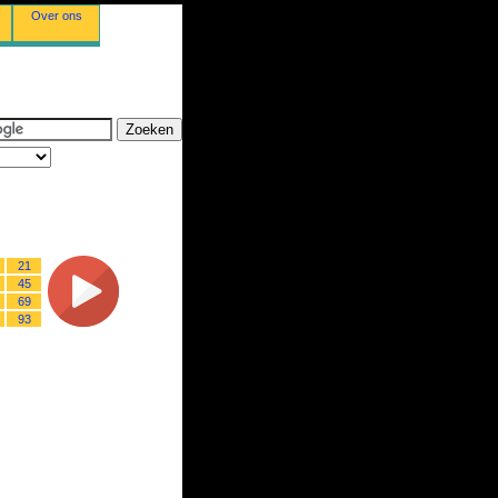
Over ons
21
45
69
93