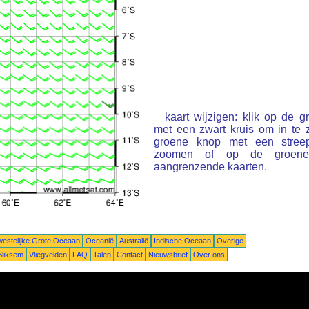
kaart wijzigen: klik op de 
met een zwart kruis om in te
groene knop met een stree
zoomen of op de groene 
aangrenzende kaarten.
estelijke Grote Oceaan
Oceanië
Australië
Indische Oceaan
Overige
Bliksem
Vliegvelden
FAQ
Talen
Contact
Nieuwsbrief
Over ons